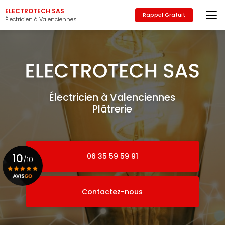
Aller
ELECTROTECH SAS
au
Rappel Gratuit
Électricien à Valenciennes
contenu
principal
Électricien à Valenciennes
Plâtrerie
10
06 35 59 59 91
/10
Contactez-nous
Voir le certificat