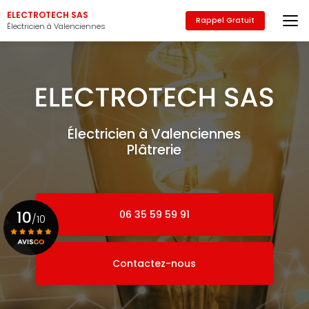
Aller
ELECTROTECH SAS
au
Rappel Gratuit
Électricien à Valenciennes
contenu
principal
Électricien à Valenciennes
Plâtrerie
10
06 35 59 59 91
/10
Contactez-nous
Voir le certificat