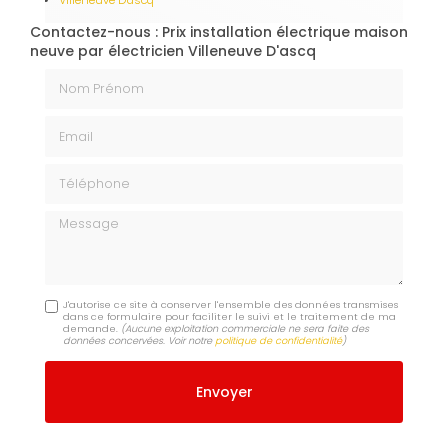
Contactez-nous : Prix installation électrique maison
neuve par électricien Villeneuve D'ascq
Nom Prénom
Email
Téléphone
Message
J'autorise ce site à conserver l'ensemble des données transmises
dans ce formulaire pour faciliter le suivi et le traitement de ma
demande.
(Aucune exploitation commerciale ne sera faite des
données concervées. Voir notre
politique de confidentialité
)