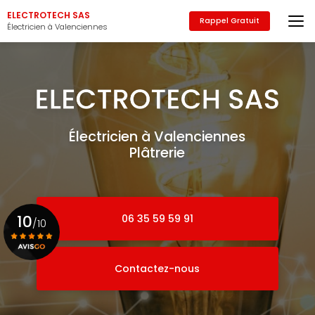
Aller
ELECTROTECH SAS
au
Rappel Gratuit
Électricien à Valenciennes
contenu
principal
Électricien à Valenciennes
Plâtrerie
10
06 35 59 59 91
/10
Contactez-nous
Voir le certificat