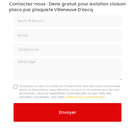
Contactez-nous : Devis gratuit pour isolation cloison
placo par plaquiste Villeneuve D'ascq
Nom Prénom
Email
Téléphone
Message
J'autorise ce site à conserver l'ensemble des données transmises
dans ce formulaire pour faciliter le suivi et le traitement de ma
demande.
(Aucune exploitation commerciale ne sera faite des
données concervées. Voir notre
politique de confidentialité
)