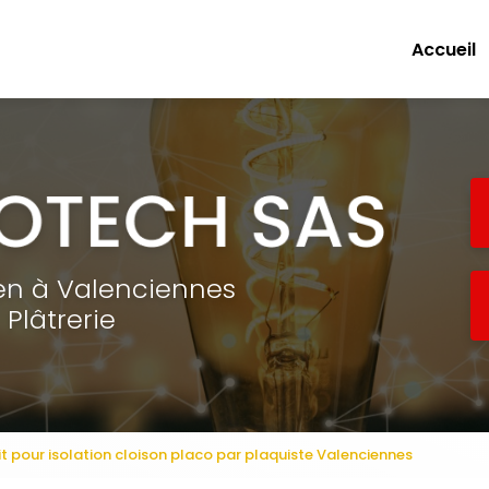
e
Accueil
ien à Valenciennes
Plâtrerie
it pour isolation cloison placo par plaquiste Valenciennes