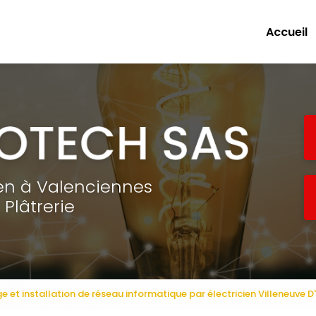
e
Accueil
ien à Valenciennes
Plâtrerie
 et installation de réseau informatique par électricien Villeneuve D