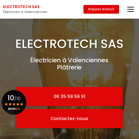
Aller
ELECTROTECH SAS
au
Rappel Gratuit
Électricien à Valenciennes
contenu
principal
Électricien à Valenciennes
Plâtrerie
10
06 35 59 59 91
/10
Contactez-nous
Voir le certificat