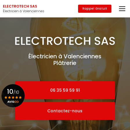
Aller
ELECTROTECH SAS
au
Rappel Gratuit
Électricien à Valenciennes
contenu
principal
Électricien à Valenciennes
Plâtrerie
10
06 35 59 59 91
/10
Contactez-nous
Voir le certificat