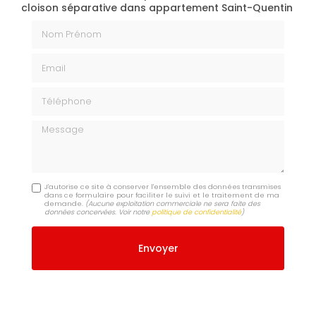
cloison séparative dans appartement Saint-Quentin
Nom Prénom
Email
Téléphone
Message
J'autorise ce site à conserver l'ensemble des données transmises
dans ce formulaire pour faciliter le suivi et le traitement de ma
demande.
(Aucune exploitation commerciale ne sera faite des
données concervées. Voir notre
politique de confidentialité
)