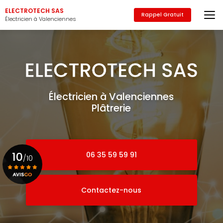
Aller
ELECTROTECH SAS
au
Rappel Gratuit
Électricien à Valenciennes
contenu
principal
Électricien à Valenciennes
Plâtrerie
10
06 35 59 59 91
/10
Contactez-nous
Voir le certificat