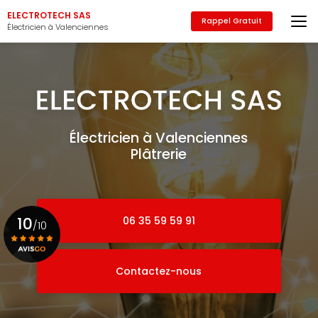
Aller
ELECTROTECH SAS
au
Rappel Gratuit
Électricien à Valenciennes
contenu
principal
Électricien à Valenciennes
Plâtrerie
10
06 35 59 59 91
/10
Contactez-nous
Voir le certificat